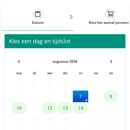
Datum
Kies het aantal persone
Kies een dag en tijdslot
augustus 2026
ma
di
wo
do
vr
za
zo
27
28
29
30
31
1
2
3
4
5
6
7
8
9
10
11
12
13
14
15
16
17
18
19
20
21
22
23