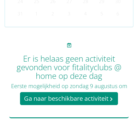
24
25
26
27
28
29
30
31
1
2
3
4
5
6
Er is helaas geen activiteit
gevonden voor fitalityclubs @
home op deze dag
Eerste mogelijkheid op zondag 9 augustus om
Ga naar beschikbare activiteit